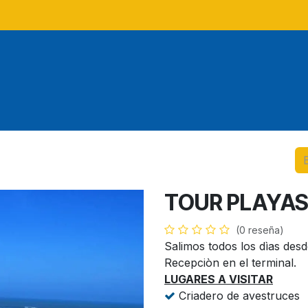
Tours
Tours locales
Tour
TOUR PLAYA
(0 reseña)
Salimos todos los dìas desd
Recepciòn en el terminal.
LUGARES A VISITAR
Criadero de avestruces