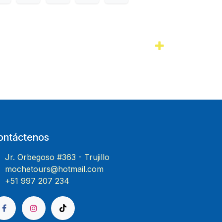
ontáctenos
Jr. Orbegoso #363 - Trujillo
mochetours@hotmail.com
+51 997 207 234