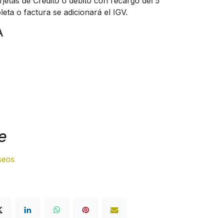
jetas de Crédito o débito con recargo del 5
eta o factura se adicionará el IGV.
A
e
eseos