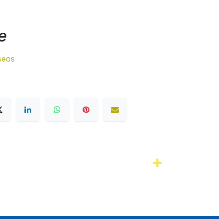
e
eseos