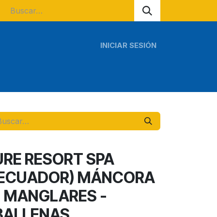
INICIAR SESIÓN
s regionales
Tours escolares
URE RESORT SPA
- ECUADOR) MÁNCORA
- MANGLARES -
BALLENAS