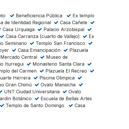
ento
Beneficiencia Pública
Ex templo
a de Identidad Regional
Casa Cañete
Casa Urquiaga
Palacio Arzobispal
Casa Carranza (cuarto de Vallejo)
Ex
io Seminario
Templo San Francisco
Loyer
Casa Emancipación
Plazuela
Mercado Central
Museo de
io Iturregui
Monasterio Santa Clara
mplo del Carmen
Plazuela El Recreo
uarte Herrera
Piscina Olimpica
seo Gran Chimú
Ovalo Mansiche
UNT Ciudad Universitaria
Ovalo
ardìn Botánico
Escuela de Bellas Artes
Templo de Santo Domingo
Casa