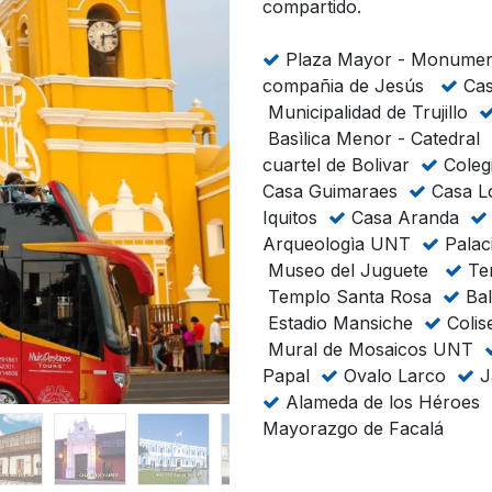
compartido.
Plaza Mayor - Monum
compañia de Jesús
Cas
Municipalidad de Trujillo
Basìlica Menor - Catedral
cuartel de Bolivar
Coleg
Casa Guimaraes
Casa 
Iquitos
Casa Aranda
Arqueologìa UNT
Palac
Museo del Juguete
Te
Templo Santa Rosa
Bal
Estadio Mansiche
Coli
Mural de Mosaicos UNT
Papal
Ovalo Larco
J
Alameda de los Héroes
Mayorazgo de Facalá