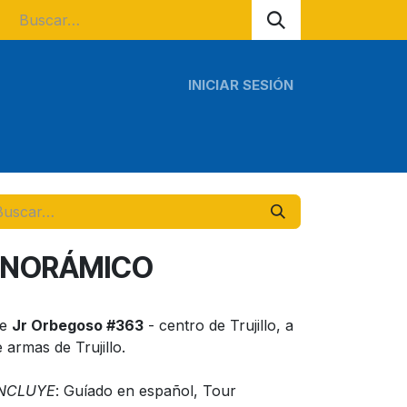
INICIAR SESIÓN
s regionales
Tours escolares
ANORÁMICO
de
Jr Orbegoso #363
- centro de Trujillo, a
 armas de Trujillo.
INCLUYE
: Guíado en español, Tour