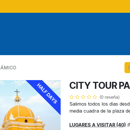
Tours
Tours locales
Tour
RÁMICO
CITY TOUR P
HALF DAYS
(0 reseña)
Salimos todos los dìas des
media cuadra de la plaza de
LUGARES A VISITAR (40)