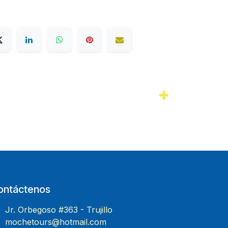
ontáctenos
Jr. Orbegoso #363 - Trujillo
mochetours@hotmail.com