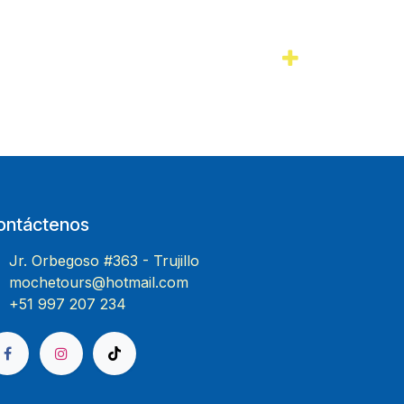
ontáctenos
Jr. Orbegoso #363 - Trujillo
mochetours@hotmail.com
+51 997 207 234