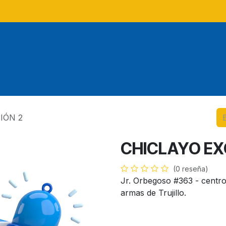
Tours
Tours locales
Tour
IÓN 2
CHICLAYO EX
(0 reseña)
Jr. Orbegoso #363 - centro 
armas de Trujillo.