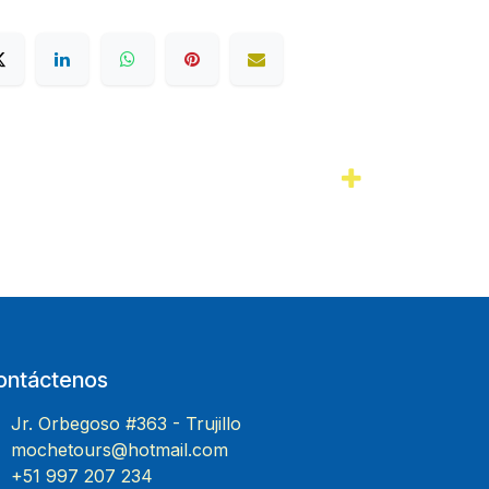
ontáctenos
Jr. Orbegoso #363 - Trujillo
mochetours@hotmail.com
+51 997 207 234