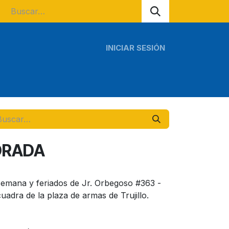
INICIAR SESIÓN
s regionales
Tours escolares
ORADA
 semana y feriados de Jr. Orbegoso #363 -
cuadra de la plaza de armas de Trujillo.