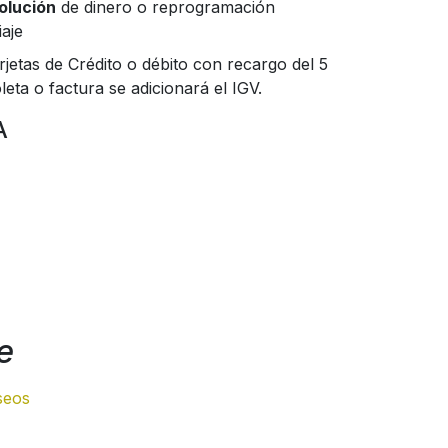
olución
de dinero o reprogramación
iaje
jetas de Crédito o débito con recargo del 5
eta o factura se adicionará el IGV.
A
e
eseos