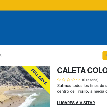
Tours
Tours locales
Tour
A
CALETA COL
FULL DAYS
(0 reseña)
Salimos todos los fines de
centro de Trujillo, a media 
LUGARES A VISITAR