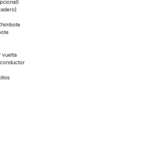
pcional)
cadero)
Chimbote
bote
y vuelta
 conductor
ilios